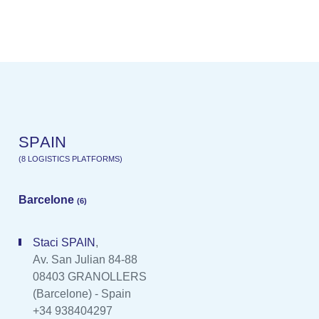
S
P
A
I
N
(
8
L
O
G
I
S
T
I
C
S
P
L
A
T
F
O
R
M
S
)
Barcelone
(6)
Staci SPAIN
,
Av. San Julian 84-88
08403 GRANOLLERS
(Barcelone) - Spain
+34 938404297