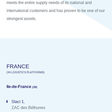
meets the entire supply needs of its national and
international customers and has proven to be one of our
strongest assets.
F
R
A
N
C
E
(
3
4
L
O
G
I
S
T
I
C
S
P
L
A
T
F
O
R
M
S
)
Ile-de-France
(26)
Staci 1
,
ZAC des Béthunes