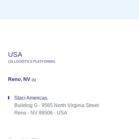
U
S
A
(
1
6
L
O
G
I
S
T
I
C
S
P
L
A
T
F
O
R
M
S
)
Reno, NV
(1)
Staci Americas
,
Building G - 9565 North Virginia Street
Reno - NV 89506 - USA