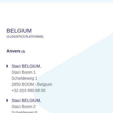
B
E
L
G
I
U
M
(
3
L
O
G
I
S
T
I
C
S
P
L
A
T
F
O
R
M
S
)
Anvers
(3)
Staci BELGIUM
,
Staci Boom 1
Scheldeweg 1
2850 BOOM - Belgium
+32 (0)3 880 68 00
Staci BELGIUM
,
Staci Boom 2
Scheldeweg 6