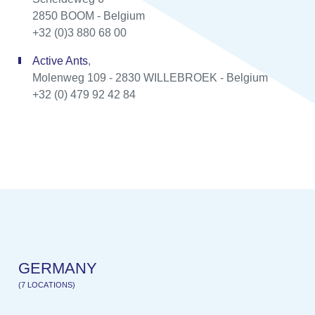
2850 BOOM - Belgium
+32 (0)3 880 68 00
Active Ants
,
Molenweg 109 - 2830 WILLEBROEK - Belgium
+32 (0) 479 92 42 84
G
E
R
M
A
N
Y
(
7
L
O
C
A
T
I
O
N
S
)