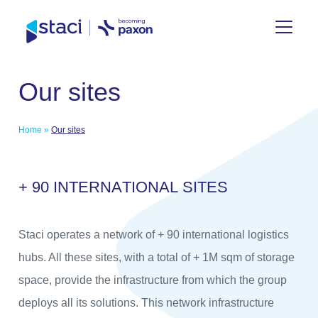
Staci
Our sites
Group
Home
»
Our sites
+
9
0
I
N
T
E
R
N
A
T
I
O
N
A
L
S
I
T
E
S
Staci operates a network of + 90 international logistics
hubs. All these sites, with a total of + 1M sqm of storage
space, provide the infrastructure from which the group
deploys all its solutions. This network infrastructure