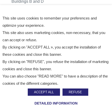
Buildings B and D
Avondale, AZ 85323 - USA
+1 623-907-0988
This site uses cookies to remember your preferences and
Staci Americas
,
optimize your experience.
1250 N. Fairway Drive
This site also uses marketing cookies, non-necessary, that you
Buildings B and D
can accept or refuse.
Avondale, AZ 85323 - USA
By clicking on "ACCEPT ALL », you accept the installation of
+1 623-907-0988
these cookies and close this banner.
By clicking on "REFUSE", you refuse the installation of marketing
cookies and close this banner.
You can also choose "READ MORE" to have a description of the
cookies of the different categories.
ACCEPT ALL
REFUSE
DETAILED INFORMATION
U
N
I
T
E
D
K
I
N
G
D
O
M