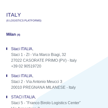
I
T
A
L
Y
(
6
L
O
G
I
S
T
I
C
S
P
L
A
T
F
O
R
M
S
)
Milan
(4)
Staci ITALIA
,
Staci 1 - ZI - Via Marco Biagi, 32
27022 CASORATE PRIMO (PV) - Italy
+39 02 90519720
Staci ITALIA
,
Staci 2 - Via Antonio Meucci 3
20010 PREGNANA MILANESE - Italy
STACI ITALIA
,
Staci 5 - "Franco Birolo Logistics Center"